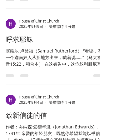
救。我当日所领受又传给你们的：第一，就是基督
教徒的看法是：只有神透过他的圣灵并藉着他的话
照圣经所说，为我们的罪死了，而且埋葬了；又照
语，才能使罪人产生信心；而且神如此做时，不是
圣经所说，第三天复活了，并且显给矶法看，然后
按我们的想法，而是按他自己自由的旨意。清教徒
显给十二使徒看；……。不拘是我，是众使徒，我
会说，我们传福音的方法，必须与这条真理一致。
House of Christ Church
2025年9月9日
讀畢需時 4 分鐘
任何基于其他教义的行事方法，都不能被接受。 清
教徒的看法，似乎无可辩驳地符合圣经，而且，正
呼求耶稣
如我在本文中所部分证明的那样，其结果对改革延
续到今天的福音派传统具有非常重要的意义。首
塞缪尔·卢瑟福（Samuel Rutherford） “看哪，有
先，它意味着一切使用心理压力来激发“决定”的办法
一个迦南妇人从那地方出来，喊着说……”（马太福
都必须予以避免，因为这些方法事实上是傲慢的，
音15:22，和合本） 在这祷告中，这位叙利腓尼基妇
企图篡夺圣灵的权威。更进一步，它意味着放弃这
人带着极深的感情呼喊。她若温柔地对这位拯救灵
些方法并不是损失，因为这些方法对福音性讲道的
魂的救主说话，岂不是更为谦逊吗？祂在我们祈求
果效并没有任何贡献。事实上，从长远来说，它会
之前就已经垂听，...
偏离其目标。因为虽然有技巧地使用心理压力可以
产生外在的“决定”，但它们却不能带来重生和任何心
House of Christ Church
灵的改变。而当“决定”的热情消退以后，那些曾这样
2025年9月4日
讀畢需時 4 分鐘
做过的人常常变得“对福音硬心”，甚至充满敌意。
致新信徒的信
作者：乔纳森·爱德华滋（Jonathan Edwards) ，
1741年 亲爱的年轻朋友，既然你希望我能以书信形
式，给你一些关于如何在基督徒道路上行事为人的