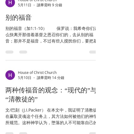
5月11日
讀畢需時 9 分鐘
乃是牧师不可推卸的重大责任。 这篇近两百年前的
讲道，对今日教会仍具很深的适切性。亚历山大牧
别的福音
师围绕如何按正意分解真理的道，给出了既古朴又
深刻的教导。尤其对于“律法与福音的关系”——这一
别的福音（加1:1-10） 保罗说：我希奇你们这
在当今教会中仍极易产生偏差的议题，他提供了宝
么快离开那借着基督之恩召你们的，去从别的福
贵的洞见。此外，这篇讲道的另一美好之处在于，
音；那并不是福音，不过有些人搅扰你们，要把基
亚历山大牧师用了较多篇幅探讨如何将真理的道应
督的福音更改了（加1:6-7）。加拉太信徒所离开的
用于信徒的生命，这与本期的另一篇文章《以经文
不是某个神学立场，而是离开那借着基督之恩召你
为导向的讲道应用》形成了呼应。 最令编者感动的
们的神！ 基督的福音似非而是（Paradox），
是，在讲道的末了，这位一生为主的道竭力争战的
常常不符合人的想法；别的福音却似是而非，很符
老仆人，饱含深情地鼓励年轻传道人兴起，去承接
合人的想法，但实际上是用正确的话语传达错误的
House of Christ Church
“世上最尊贵、最重要的工作”。这不也正是我们的主
5月10日
讀畢需時 14 分鐘
道理，目的是讨人的喜欢（加1:10）：人爱听什
对今日教会的
么、需要什么，就把福音包装成什么。 保罗不
两种传福音的观念：“现代的”与
断地向哥林多、罗马和加拉太信徒宣讲福音，因为
信徒一生都要不断地对自己宣讲基督的福音，才能
“清教徒的”
靠着站立得住（林前15:1），远离别的福音。 基督
的福音（林前15:1-11） 弟兄们，我如今把先前
文/巴刻（J.I.Packer） 在本文中，我证明了清教徒
所传给你们的福音告诉你们知道；这福音你们也领
在赢取灵魂这个任务上，其方法如何被他们的神学
受了，又靠着站立得住，并且你们若不是徒然相
所规范。这种神学认为，堕落的人不可能靠自己的
信，能以持守我所传给你们的，就必因这福音得
力量转向神，传福音者也没有能力使人这么做。清