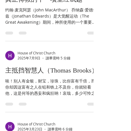
约翰‧麦克阿瑟（John MacArthur） 乔纳森·爱德华
兹（Jonathan Edwards）是大觉醒运动（The
Great Awakening）期间，神所使用的一个重要器
皿，他广传福音，为美国带来了迄今为止最大的复
兴。1764年，也就是大觉醒运动过后的第六年，...
House of Christ Church
2025年7月9日
讀畢需時 5 分鐘
主抵挡智慧人（Thomas Brooks）
唉！别人有金银，财宝，珍珠，比你富有千倍，而
你却因这富有之人在铅和铁上不及你，你就轻看
他，这是何等的愚妄和疯狂呐！哀哉，多少可怜之
人因着自己拥有的诸多粪土，而轻看自己蒙福弟兄
身上的一点财宝啊！而那些被他们轻看的人，实际
却比这些可怜虫拥有一千倍的恩典。可悲呀！邪恶
之灵是何等地...
House of Christ Church
2025年3月23日
讀畢需時 6 分鐘