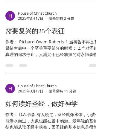
识和行出你们的责任...
House of Christ Church
2025年3月17日
讀畢需時 2 分鐘
需要复兴的25个表征
作者： Richard Owen Roberts 1.当祷告不再是基
督徒生命中一个至关重要部分的时候； 2.当对圣经
真理的追求停止，人满足于已经掌握的对永恒事物
的知识的时候； 3.当已经掌握的圣经知识被当作外
在的事实，得不到内在应用的时候；...
House of Christ Church
2025年3月17日
讀畢需時 11 分鐘
如何读好圣经，做好神学
作者： D.A.卡森 有人说过，圣经就像水体，小孩子
能涉水而过，大象也能在当中畅游。最年轻的基督
徒也能从读圣经中获益，因圣经的基本信息是很简
单的。但我们绝无可能穷尽圣经的深度。最资深的