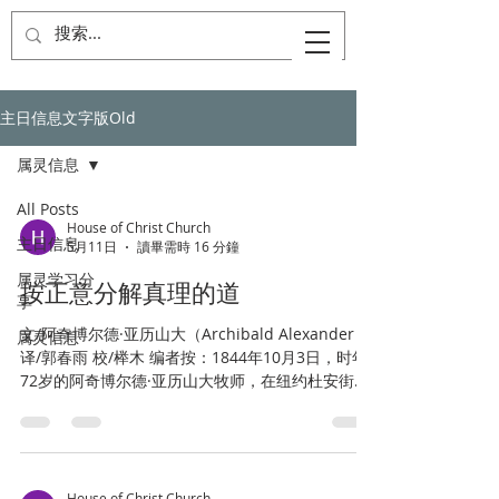
主日信息文字版Old
属灵信息
All Posts
House of Christ Church
主日信息
5月11日
讀畢需時 16 分鐘
属灵学习分
按正意分解真理的道
享
文/阿奇博尔德·亚历山大（Archibald Alexander）
属灵信息
译/郭春雨 校/榉木 编者按：1844年10月3日，时年
72岁的阿奇博尔德·亚历山大牧师，在纽约杜安街教
会的牧师就职典礼上宣讲了这篇讲道。这位普林斯
顿神学院的奠基之父，一生在神学教育上极力推崇
圣经权威、归正教义与敬虔生命的实践。在这篇讲
道中，他对着在场的会众，尤其是刚刚被按立的年
轻牧师们，发出谆谆劝勉：按正意分解真理的道，
House of Christ Church