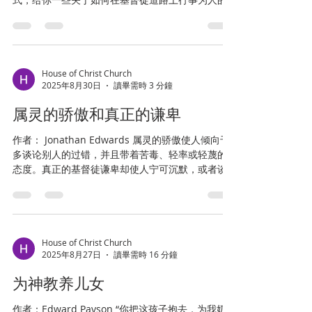
指引，我现在就来回应你的请求。 我对最近在你们
教会所见证的大神迹仍然甘甜回味，这促使我愿意
尽我所能，为那里的神子民属灵...
House of Christ Church
2025年8月30日
讀畢需時 3 分鐘
属灵的骄傲和真正的谦卑
作者： Jonathan Edwards 属灵的骄傲使人倾向于
多谈论别人的过错，并且带着苦毒、轻率或轻蔑的
态度。真正的基督徒谦卑却使人宁可沉默，或者谈
论时带着忧伤和怜悯。属灵骄傲的人很容易怀疑别
人；谦卑的圣徒却最谨慎地对付自己。属灵骄傲的
人容易挑剔那些属灵生命较低的人，常常...
House of Christ Church
2025年8月27日
讀畢需時 16 分鐘
为神教养儿女
作者：Edward Payson “你把这孩子抱去，为我奶