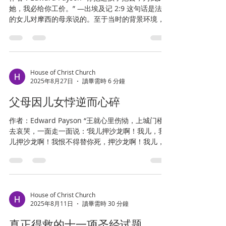
她，我必给你工价。” —出埃及记 2:9 这句话是法老
的女儿对摩西的母亲说的。至于当时的背景环境，
想必你们都熟悉，不必多作解释。你们早已知道，
以色列未来的领袖摩西出生后不久，他的父母因埃
及王的残酷命令，不得不把他放在...
House of Christ Church
2025年8月27日
讀畢需時 6 分鐘
父母因儿女悖逆而心碎
作者：Edward Payson “王就心里伤恸，上城门楼
去哀哭，一面走一面说：‘我儿押沙龙啊！我儿，我
儿押沙龙啊！我恨不得替你死，押沙龙啊！我儿，
我儿！’” —《撒母耳记下》18:33 关于押沙龙的性
格，他不自然的叛逆，以及他过早但又罪有应得的
结局，我想你们都已经熟悉。你...
House of Christ Church
2025年8月11日
讀畢需時 30 分鐘
真正得救的十一项圣经试题