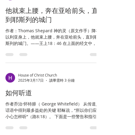
他就束上腰，奔在亚哈前头，直
到耶斯列的城门
作者：Thomas Shepard 神的灵（原文作手）降在
以利亚身上，他就束上腰，奔在亚哈前头，直到耶
斯列的城门。——王上18：46 在上面的经文中，雨
停了很多年，地上发生了饥荒，因为人们得罪了
神。 在以利亚祈祷后，神吩咐云彩出来，作为祂已
经听到并且即将降雨在地上的证据。在...
House of Christ Church
2025年3月17日
讀畢需時 3 分鐘
如何听道
作者乔治·怀特腓（ George Whitefield） 从传道人
话语中得到最多益处的关键 耶稣说，“所以你们应当
小心怎样听”（路8:18）。 下面是一些警告和指引，
为的是帮助你们听道可以得益，得好处。 1.来听
道，不是出于好奇，而是出于真诚的渴望，为要认