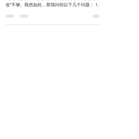
改”不够。既然如此，那我问你以下几个问题： 1. 你
没有感觉，这 有没有改变福音，有没有让这好消息
变得不是白白给你...
House of Christ Church
2025年1月23日
讀畢需時 6 分鐘
仰望耶稣
作者：以撒·安波罗 (Isaac Ambrose)（1604 –
1663，英国清教徒） “仰望为我们信心创始成终的
耶稣。”－来 12:2 保罗说，“我曾定了主意，在你们
中间不知道别的，只知道耶稣基督并他钉十字架。”
他在向哥林多人传道之前定意，这要成为他专注宣
告的唯一一点认...
House of Christ Church
2025年1月23日
讀畢需時 2 分鐘
怎样才能知道我们爱神？