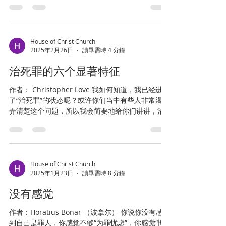
圣经学者在几十年用心研究之后，也会发现他们仅
仅是略知皮毛而已。虽然我们对任何事物的认识，
都...
House of Christ Church
2025年2月26日
讀畢需時 4 分鐘
治死罪的六个显著特征
作者： Christopher Love 我如何知道，我已经进入
了“治死罪”的状态呢？或许你们当中有些人非常渴望
弄清楚这个问题，所以我会简要地给你们讲讲，治
死罪的六个显著特征。 1. 如果你现在比过去更加害
怕陷入犯罪的情境和机会中，这就表明你是一个正
在“治死罪”的人。一...
House of Christ Church
2025年1月23日
讀畢需時 8 分鐘
没有感觉
作者：Horatius Bonar （波拿尔） 你说你没有感觉
到自己是罪人，你感觉不够“为罪忧虑”，你感觉“悔