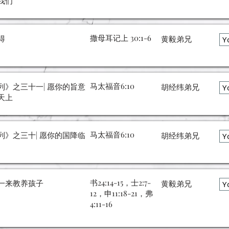
我们
撒母耳记上 30:1-6
得
黄毅弟兄
Y
马太福音6:10
列》之三十一| 愿你的旨意
胡经纬弟兄
Y
天上
马太福音6:10
列》之三十| 愿你的国降临
胡经纬弟兄
Y
书24:14-15，士2:7-
一来教养孩子
黄毅弟兄
Y
12，申11:18-21，弗
4:11-16