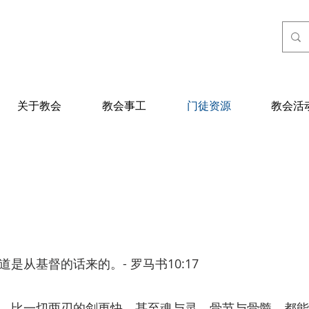
关于教会
教会事工
门徒资源
教会活
从基督的话来的。‪- 罗马书‬10:17
，比一切两刃的剑更快，甚至魂与灵，骨节与骨髓，都能