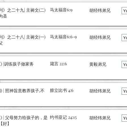
马太福音6:9
》之二十九| 主祷文(二)
胡经纬弟兄
Y
为圣
马太福音6:6-9
》之二十八| 主祷文(一)
胡经纬弟兄
Y
父
箴言 22:6
五) |训练孩子做家务
黄毅弟兄
Y
腓立比书 4:6
) | 照神旨意教养孩子,不
胡经纬弟兄
Y
约书亚记 24:15
三) | 父母努力给孩子的，是
胡经纬弟兄
Y
【好】