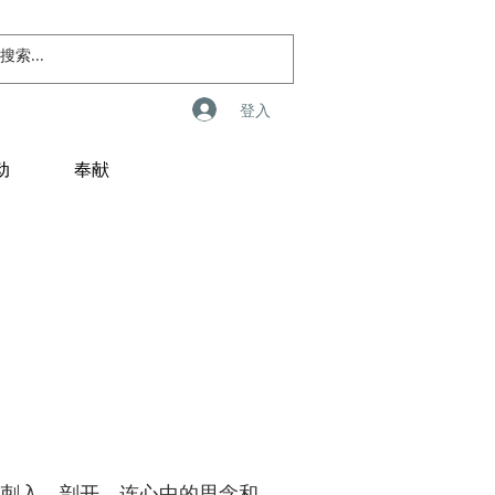
登入
动
奉献
刺入、剖开，连心中的思念和