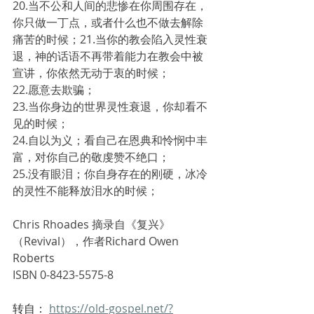
20.当不公和人间的悲惨在你周围存在，
你只做一丁点，或者什么也不做去解除
痛苦的时候；21.当你的教会陷入灵性衰
退，神的话语不再带着能力在教会中被
宣讲，你依然无动于衷的时候；
22.愿意去欺骗；
23.当你身边的世界灵性衰退，你却看不
见的时候；
24.自以为义；看自己在恩典和怜悯中丰
富，对你自己的敬虔赞不绝口；
25.没有眼泪；你自身存在的刚硬，冰冷
的灵性不能释放泪水的时候；
Chris Rhoades 摘录自《复兴》
（Revival），作者Richard Owen 
Roberts
ISBN 0-8423-5575-8
转自： 
https://old-gospel.net/?