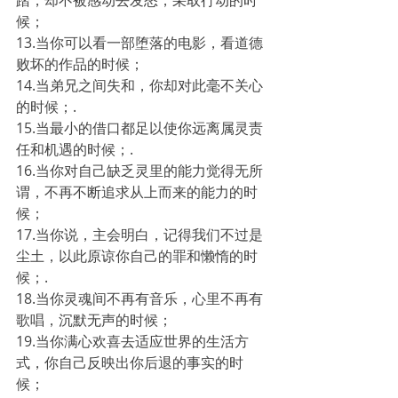
踏，却不被感动去发怒，采取行动的时
候；
13.当你可以看一部堕落的电影，看道德
败坏的作品的时候；
14.当弟兄之间失和，你却对此毫不关心
的时候；.
15.当最小的借口都足以使你远离属灵责
任和机遇的时候；.
16.当你对自己缺乏灵里的能力觉得无所
谓，不再不断追求从上而来的能力的时
候；
17.当你说，主会明白，记得我们不过是
尘土，以此原谅你自己的罪和懒惰的时
候；.
18.当你灵魂间不再有音乐，心里不再有
歌唱，沉默无声的时候；
19.当你满心欢喜去适应世界的生活方
式，你自己反映出你后退的事实的时
候；