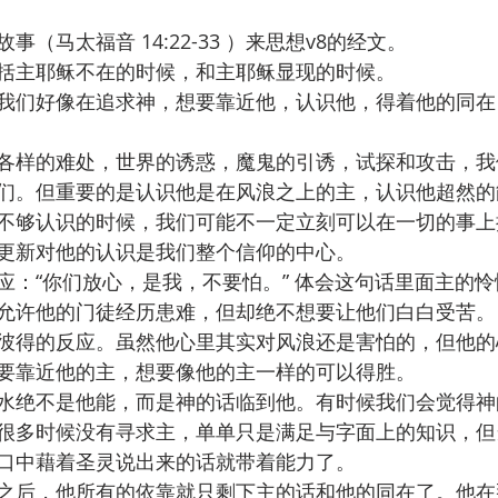
事（马太福音 14:22-33 ）来思想v8的经文。
括主耶稣不在的时候，和主耶稣显现的时候。
我们好像在追求神，想要靠近他，认识他，得着他的同在
各样的难处，世界的诱惑，魔鬼的引诱，试探和攻击，我
们。但重要的是认识他是在风浪之上的主，认识他超然的
不够认识的时候，我们可能不一定立刻可以在一切的事上
更新对他的认识是我们整个信仰的中心。
应：“你们放心，是我，不要怕。” 体会这句话里面主的
允许他的门徒经历患难，但却绝不想要让他们白白受苦。
彼得的反应。虽然他心里其实对风浪还是害怕的，但他的
要靠近他的主，想要像他的主一样的可以得胜。
水绝不是他能，而是神的话临到他。有时候我们会觉得神
很多时候没有寻求主，单单只是满足与字面上的知识，但
口中藉着圣灵说出来的话就带着能力了。
之后，他所有的依靠就只剩下主的话和他的同在了。他在