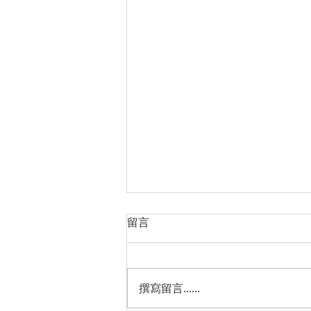
大卫的失而复得
留言
经文：撒母耳记上30章 引言： 大
卫不管是作为合神心意的人，还是
预表基督，都有值得我们学习效法
撰寫留言......
的地方，甚至他的失败也同样充满